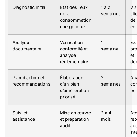
Diagnostic initial
État des lieux
1 à 2
Vis
de la
semaines
sit
consommation
de
énergétique
ent
Analyse
Vérification
1
Ex
documentaire
conformité et
semaine
pr
analyse
et
réglementaire
do
Plan d’action et
Élaboration
2
Ana
recommandations
d’un plan
semaines
con
d’amélioration
per
priorisé
Suivi et
Mise en œuvre
2 à 4
Ate
assistance
et préparation
mois
rep
audit
aud
int