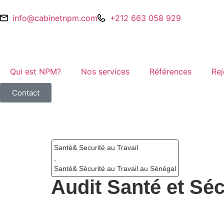
info@cabinetnpm.com
+212 663 058 929
Qui est NPM?
Nos services
Références
Rej
Contact
Santé& Securité au Travail
,
Santé& Sécurité au Travail au Sénégal
Audit Santé et Séc