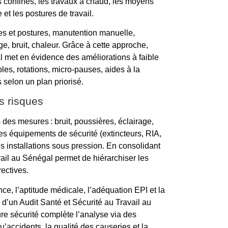
 confinés, les travaux à chaud, les moyens
et les postures de travail.
es et postures, manutention manuelle,
e, bruit, chaleur. Grâce à cette approche,
al met en évidence des améliorations à faible
s, rotations, micro-pauses, aides à la
 selon un plan priorisé.
es risques
s des mesures : bruit, poussières, éclairage,
 des équipements de sécurité (extincteurs, RIA,
es installations sous pression. En consolidant
vail au Sénégal permet de hiérarchiser les
rectives.
e, l’aptitude médicale, l’adéquation EPI et la
s d’un Audit Santé et Sécurité au Travail au
re sécurité complète l’analyse via des
’accidents, la qualité des causeries et la