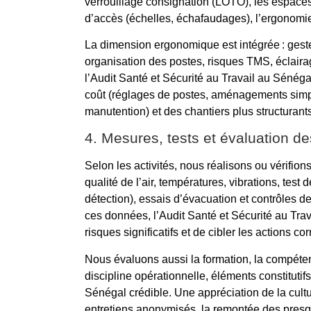
verrouillage consignation (LOTO), les espaces
d’accès (échelles, échafaudages), l’ergonomie 
La dimension ergonomique est intégrée : gest
organisation des postes, risques TMS, éclairag
l’Audit Santé et Sécurité au Travail au Sénég
coût (réglages de postes, aménagements simple
manutention) et des chantiers plus structurants
4. Mesures, tests et évaluation d
Selon les activités, nous réalisons ou vérifion
qualité de l’air, températures, vibrations, test
détection), essais d’évacuation et contrôles d
ces données, l’Audit Santé et Sécurité au Tra
risques significatifs et de cibler les actions cor
Nous évaluons aussi la formation, la compétenc
discipline opérationnelle, éléments constitutif
Sénégal crédible. Une appréciation de la cultu
entretiens anonymisés, la remontée des presqu