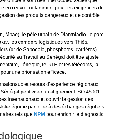
s-Pompiers sont des interlocuteurs-clés que
ise en œuvre, notamment pour les exigences de
gestion des produits dangereux et de contrôle
, Mbao), le pôle urbain de Diamniadio, le parc
ar, les corridors logistiques vers Thiès,
niers (or de Sabodala, phosphates, carrières)
curité au Travail au Sénégal doit être ajusté
mentaire, l’énergie, le BTP et les télécoms, la
pour une priorisation efficace.
ernationaux et retours d’expérience régionaux.
au Sénégal peut viser un alignement ISO 45001,
es internationaux et couvrir la gestion des
Notre équipe participe à des échanges réguliers
enaires tels que
NPM
pour enrichir le diagnostic
dologique