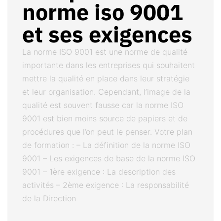
norme iso 9001
et ses exigences
La norme ISO 9001 est une norme de qualité
importante dans les entreprises qui souhaitent
mettre la qualité en place dans leur stratégie
et leur organisation. Cependant, l’image de la
qualité est souvent fausse car la norme ISO
9001 est bien moins source de papiers et de
procédures que l’on peut le penser. Votre plan
de formation : – La définition de la norme ISO
9001 – Les exigences de base de la norme ISO
9001 – 1ère exigence : La description des
activités – 2ème exigence : La responsabilité
de la Direction