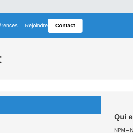
érences
Rejoindre
Contact
t
Qui 
NPM – N