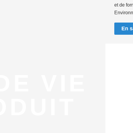
et de fo
Environn
En s
DE VIE
ODUIT