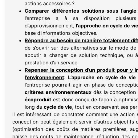
actions accessoires ?
Comparer différentes solutions sous l’angl
l’entreprise a à sa disposition plusieurs
d’approvisionnement,
l’approche en cycle de vi
base d’informations objectives.
Répondre au besoin de manière totalement dif
de s’ouvrir sur des alternatives sur le mode d
aboutir à changer de solution technique, ou à
prestation d’un service.
Repenser la conception d’un produit pour y i
l’environnement
:
L’approche en cycle de vie
l’entreprise pourrait agir en phase de concepti
critères environnementaux
dès la conception 
écoproduit
est donc conçu de façon à optimis
long
du cycle de vie
, tout en conservant ses perf
Il est intéressant de constater comment une action
conception peut également servir d’autres objectifs de
(optimisation des coûts de matières premières, au
baisse des coûts de maintenance, réduction des coû