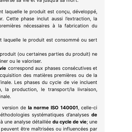
averse sa vie et va jusqu’à sa mort.
t laquelle le produit est conçu, développé,
ur. Cette phase inclut aussi l’extraction, la
premières nécessaires à la fabrication du
ant laquelle le produit est consommé ou sert
 produit (ou certaines parties du produit) ne
iner ou le valoriser.
vie
correspond aux phases consécutives et
acquisition des matières premières ou de la
finale. Les phases du cycle de vie incluent
, la production, le transport/la livraison,
inale.
e version de
la norme ISO 140001
, celle-ci
méthodologies systématiques d’analyses
de
r à une analyse détaillée
du cycle de vie
; une
peuvent être maîtrisées ou influencées par