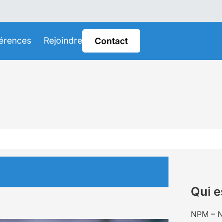
érences
Rejoindre
Contact
Qui e
NPM – N