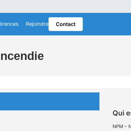
érences
Rejoindre
Contact
incendie
Qui e
NPM – N