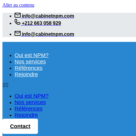
Aller au contenu
info@cabinetnpm.com
+212 663 058 929
info@cabinetnpm.com
Qui est NPM?
Nos services
Références
Rejoindre
Qui est NPM?
Nos services
Références
Rejoindre
Contact