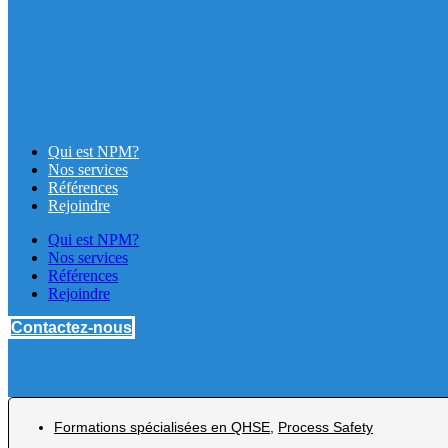
Qui est NPM?
Nos services
Références
Rejoindre
Qui est NPM?
Nos services
Références
Rejoindre
Contactez-nous
⁠Formations spécialisées en QHSE
,
Process Safety