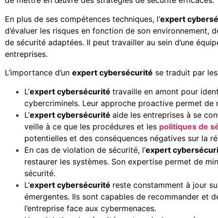
de mettre en œuvre des stratégies de sécurité efficaces.
En plus de ses compétences techniques, l’
expert cybersé
d’évaluer les risques en fonction de son environnement,
de sécurité adaptées. Il peut travailler au sein d’une équi
entreprises.
L’importance d’un
expert cybersécurité
se traduit par les
L’
expert cybersécurité
travaille en amont pour ident
cybercriminels. Leur approche proactive permet de 
L’
expert cybersécurité
aide les entreprises à se co
veille à ce que les procédures et les
politiques de s
potentielles et des conséquences négatives sur la ré
En cas de violation de sécurité, l’
expert cybersécur
restaurer les systèmes. Son expertise permet de mini
sécurité.
L’
expert cybersécurité
reste constamment à jour sur
émergentes. Ils sont capables de recommander et de 
l’entreprise face aux cybermenaces.