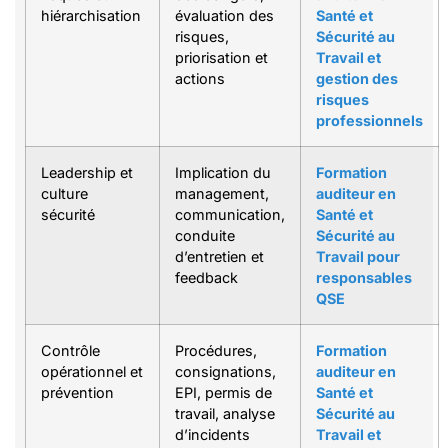
hiérarchisation
évaluation des
Santé et
risques,
Sécurité au
priorisation et
Travail et
actions
gestion des
risques
professionnels
Leadership et
Implication du
Formation
culture
management,
auditeur en
sécurité
communication,
Santé et
conduite
Sécurité au
d’entretien et
Travail pour
feedback
responsables
QSE
Contrôle
Procédures,
Formation
opérationnel et
consignations,
auditeur en
prévention
EPI, permis de
Santé et
travail, analyse
Sécurité au
d’incidents
Travail et