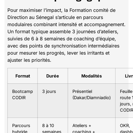
Pour maximiser l’impact, la Formation comité de
Direction au Sénegal s’articule en parcours
modulaires combinant intensité et accompagnement.
Un format typique assemble 3 journées d’ateliers,
suivies de 6 à 8 semaines de coaching d’équipe,
avec des points de synchronisation intermédiaires
pour mesurer les progrès, lever les irritants et
ajuster les priorités.
Format
Durée
Modalités
Liv
Bootcamp
3 jours
Présentiel
Feuill
CODIR
(Dakar/Diamniadio)
route 
jours, 
CODIR
Parcours
8 à 10
Ateliers +
OKR,
hybride
semaines
coaching +
dashb