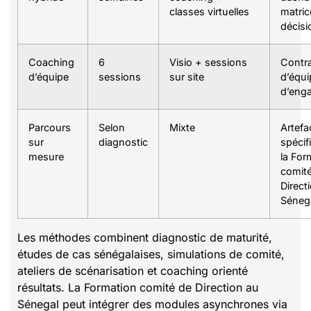
classes virtuelles
matric
décisi
Coaching
6
Visio + sessions
Contr
d’équipe
sessions
sur site
d’équi
d’eng
Parcours
Selon
Mixte
Artefa
sur
diagnostic
spécif
mesure
la For
comit
Direct
Séneg
Les méthodes combinent diagnostic de maturité,
études de cas sénégalaises, simulations de comité,
ateliers de scénarisation et coaching orienté
résultats. La Formation comité de Direction au
Sénegal peut intégrer des modules asynchrones via