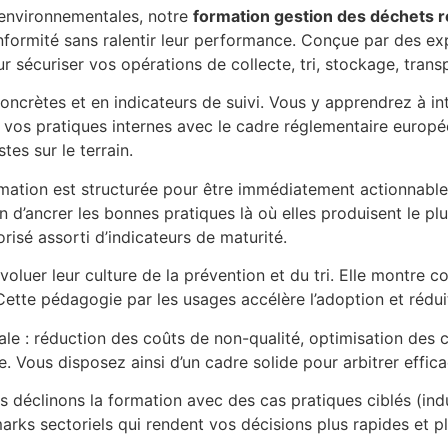
t environnementales, notre
formation gestion des déchets 
formité sans ralentir leur performance. Conçue par des exper
 sécuriser vos opérations de collecte, tri, stockage, transpo
oncrètes et en indicateurs de suivi. Vous y apprendrez à int
er vos pratiques internes avec le cadre réglementaire europée
es sur le terrain.
rmation est structurée pour être immédiatement actionnable.
in d’ancrer les bonnes pratiques là où elles produisent le 
orisé assorti d’indicateurs de maturité.
voluer leur culture de la prévention et du tri. Elle montre c
Cette pédagogie par les usages accélère l’adoption et rédu
bale : réduction des coûts de non-qualité, optimisation des 
e. Vous disposez ainsi d’un cadre solide pour arbitrer effic
 déclinons la formation avec des cas pratiques ciblés (indus
rks sectoriels qui rendent vos décisions plus rapides et pl