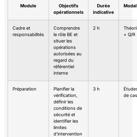
Module
Objectifs
Durée
Modal
opérationnels
indicative
Cadre et
Comprendre
2 h
Théori
responsabilités
le rôle BE et
+ Q/R
situer les
opérations
autorisées au
regard du
référentiel
interne
Préparation
Planifier la
3 h
Étude
vérification,
de ca
définir les
conditions de
sécurité et
identifier les
limites
d’intervention