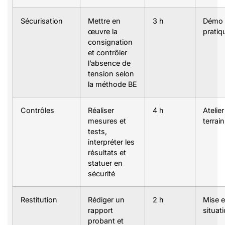
Sécurisation
Mettre en
3 h
Démo
œuvre la
pratiq
consignation
et contrôler
l’absence de
tension selon
la méthode BE
Contrôles
Réaliser
4 h
Atelier
mesures et
terrain
tests,
interpréter les
résultats et
statuer en
sécurité
Restitution
Rédiger un
2 h
Mise 
rapport
situat
probant et