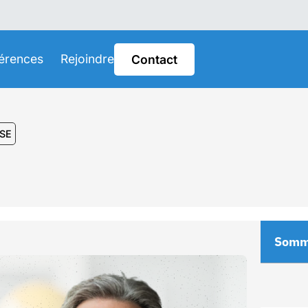
érences
Rejoindre
Contact
HSE
Somm