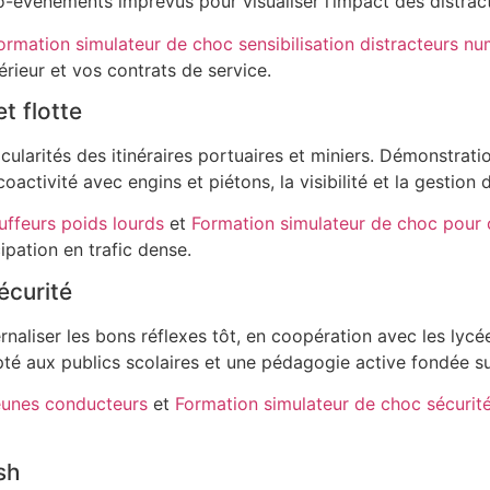
o-événements imprévus pour visualiser l’impact des distrac
ormation simulateur de choc sensibilisation distracteurs n
rieur et vos contrats de service.
t flotte
icularités des itinéraires portuaires et miniers. Démonstra
oactivité avec engins et piétons, la visibilité et la gestion
uffeurs poids lourds
et
Formation simulateur de choc pour
ipation en trafic dense.
écurité
naliser les bons réflexes tôt, en coopération avec les lycée
pté aux publics scolaires et une pédagogie active fondée su
eunes conducteurs
et
Formation simulateur de choc sécurité
sh