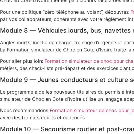
Choc en Cote d’Ivoire met les participants face à des micr
Pour une politique “zéro téléphone au volant”, découvrez
F
par vos collaborateurs, cohérents avec votre règlement inté
Module 8 — Véhicules lourds, bus, navettes e
Angles morts, inertie de charge, freinage d’urgence et part
La Formation simulateur de Choc en Cote d’Ivoire traite la c
Pour aller plus loin:
Formation simulateur de choc pour cha
métiers, des check-lists pré-départ et des exercices d’antic
Module 9 — Jeunes conducteurs et culture s
Le programme aide les nouveaux titulaires du permis à inter
simulateur de Choc en Cote d’Ivoire utilise un langage ada
Nous recommandons
Formation simulateur de choc pour j
avec des formats courts et cadencés.
Module 10 — Secourisme routier et post-cra