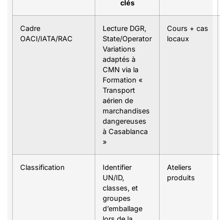
clés
Cadre
Lecture DGR,
Cours + cas
OACI/IATA/RAC
State/Operator
locaux
Variations
adaptés à
CMN via la
Formation «
Transport
aérien de
marchandises
dangereuses
à Casablanca
»
Classification
Identifier
Ateliers
UN/ID,
produits
classes, et
groupes
d’emballage
lors de la