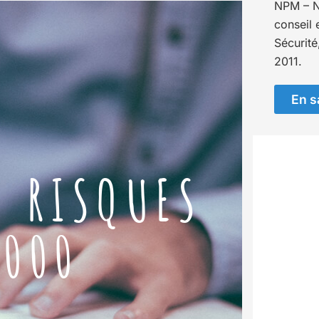
NPM – N
conseil 
Sécurité
2011.
En s
S RISQUES
1000