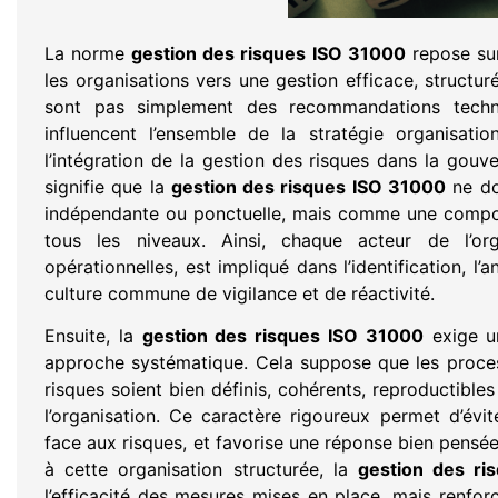
La norme
gestion des risques ISO 31000
repose sur
les organisations vers une gestion efficace, structur
sont pas simplement des recommandations techni
influencent l’ensemble de la stratégie organisati
l’intégration de la gestion des risques dans la gouve
signifie que la
gestion des risques ISO 31000
ne do
indépendante ou ponctuelle, mais comme une composa
tous les niveaux. Ainsi, chaque acteur de l’or
opérationnelles, est impliqué dans l’identification, l’
culture commune de vigilance et de réactivité.
Ensuite, la
gestion des risques ISO 31000
exige un
approche systématique. Cela suppose que les process
risques soient bien définis, cohérents, reproductibles
l’organisation. Ce caractère rigoureux permet d’évi
face aux risques, et favorise une réponse bien pensé
à cette organisation structurée, la
gestion des ri
l’efficacité des mesures mises en place, mais renfo