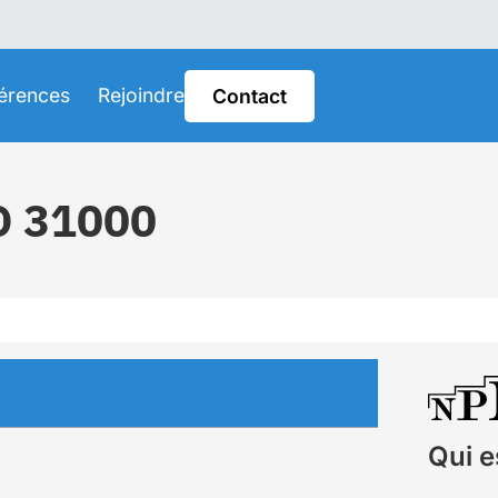
érences
Rejoindre
Contact
SO 31000
Qui e