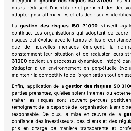
intégrant la
gestion des risques ISO 31000
, les en
crises, réduisent l’incertitude et prennent des décis
adopter pour atténuer les effets des risques identifiés
La
gestion des risques ISO 31000
s’inscrit éga
continue. Les organisations qui adoptent ce cadre 
risques qui évolue avec le temps et les circonstance
que de nouvelles menaces émergent, la norme
constamment leur situation et de réajuster leurs str
31000
devient un processus dynamique, intégré dans 
s’adapter à un environnement en perpétuelle évoluti
maintenir la compétitivité de l’organisation tout en a
Enfin, l’application de la
gestion des risques ISO 31
parties prenantes, qu’elles soient internes ou externe
traiter les risques sont souvent perçues positive
témoignent de la capacité de l’organisation à anticip
responsable. De plus, la mise en œuvre de la
ge
confiance des investisseurs, des clients et des régul
pris en charge de manière transparente et profess