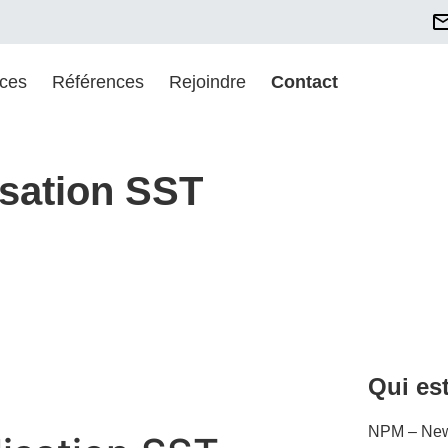
ices
Références
Rejoindre
Contact
lisation SST
Qui es
NPM – New