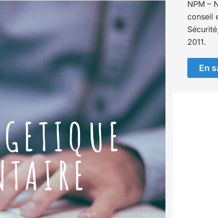
NPM – N
conseil 
Sécurité
2011.
En s
RGETIQUE
NTAIRE