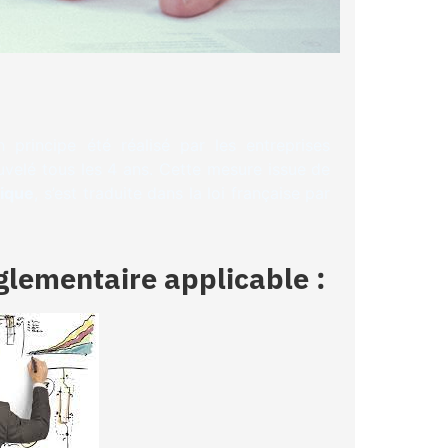
principe été réalisé par les entreprises
ouvelé tous les 4 ans. Cette mesure issue de
tique
, s’est traduite dans la loi française par
réglementaire applicable :