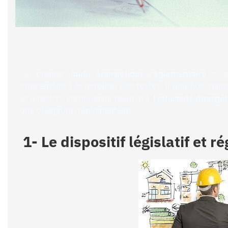
Un premier
audit énergétique réglementaire
a en 
concernées à la parution des textes. Il doit être ren
la directive européenne relative à
l’efficacité énergé
une obligation réglementaire.
1- Le dispositif législatif et 