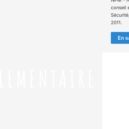
NPM – N
conseil 
Sécurité
2011.
En s
GLEMENTAIRE
E