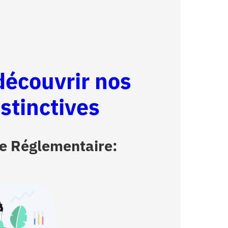
 découvrir nos
istinctives
lle Réglementaire: