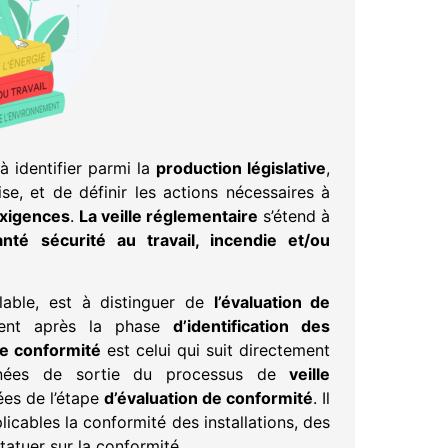
 identifier parmi la
production législative
,
se, et de définir les actions nécessaires à
exigences
.
La veille réglementaire
s’étend à
anté sécurité au travail, incendie et/ou
alable, est à distinguer de
l’évaluation de
ement après la phase
d’identification des
de conformité
est celui qui suit directement
nées de sortie du processus de
veille
ées de l’étape
d’évaluation de conformité
. Il
icables la conformité des installations, des
tatuer sur la conformité.