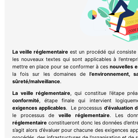
La veille réglementaire
est un procédé qui consiste à
les nouveaux textes qui sont applicables à l’entrepri
mettre en place pour se conformer à ces
nouvelles 
la fois sur les domaines de
l’environnement, s
sûreté/malveillance
.
La veille réglementaire
, qui constitue l’étape pré
conformité
, étape finale qui intervient logiqu
exigences applicables
. Le processus
d’évaluation 
le processus de
veille réglementaire
. Les don
réglementaire
constitueront donc les données d’entr
s’agit alors d’évaluer pour chacune des exigences appl
procédés, des infrastructures de l’organisation et de s