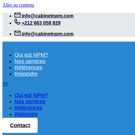
Aller au contenu
info@cabinetnpm.com
+212 663 058 929
info@cabinetnpm.com
Qui est NPM?
Nos services
Références
Rejoindre
Qui est NPM?
Nos services
Références
Rejoindre
Contact