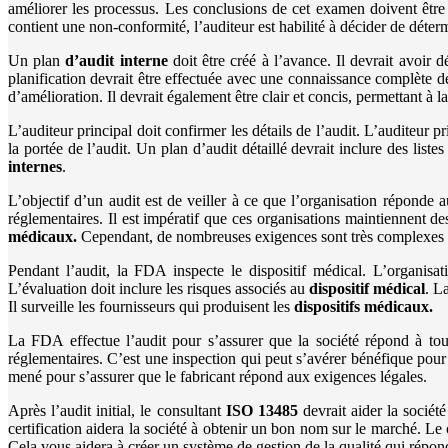
améliorer les processus. Les conclusions de cet examen doivent être 
contient une non-conformité, l’auditeur est habilité à décider de déterm
Un plan
d’audit interne
doit être créé à l’avance. Il devrait avoir dé
planification devrait être effectuée avec une connaissance complète de
d’amélioration. Il devrait également être clair et concis, permettant à l
L’auditeur principal doit confirmer les détails de l’audit. L’auditeur p
la portée de l’audit. Un plan d’audit détaillé devrait inclure des lis
internes
.
L’objectif d’un audit est de veiller à ce que l’organisation réponde
réglementaires. Il est impératif que ces organisations maintiennent d
médicaux.
Cependant, de nombreuses exigences sont très complexes et n
Pendant l’audit, la FDA inspecte le dispositif médical. L’organisatio
L’évaluation doit inclure les risques associés au
dispositif médical
. L
Il surveille les fournisseurs qui produisent les
dispositifs médicaux.
La FDA effectue l’audit pour s’assurer que la société répond à to
réglementaires. C’est une inspection qui peut s’avérer bénéfique pour l
mené pour s’assurer que le fabricant répond aux exigences légales.
Après l’audit initial, le consultant
ISO 13485
devrait aider la socié
certification aidera la société à obtenir un bon nom sur le marché. Le 
Cela vous aidera à créer un système de gestion de la qualité qui répon