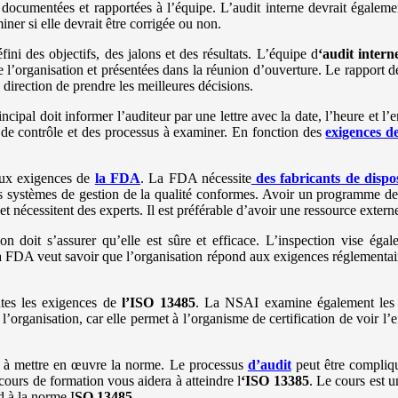
documentées et rapportées à l’équipe. L’audit interne devrait égaleme
iner si elle devrait être corrigée ou non.
fini des objectifs, des jalons et des résultats. L’équipe d
‘audit intern
 l’organisation et présentées dans la réunion d’ouverture. Le rapport de
a direction de prendre les meilleures décisions.
rincipal doit informer l’auditeur par une lettre avec la date, l’heure et
tes de contrôle et des processus à examiner. En fonction des
exigences d
 aux exigences de
la FDA
. La FDA nécessite
des fabricants de dispo
es systèmes de gestion de la qualité conformes. Avoir un programme de v
écessitent des experts. Il est préférable d’avoir une ressource externe 
n doit s’assurer qu’elle est sûre et efficace. L’inspection vise égale
a FDA veut savoir que l’organisation répond aux exigences réglementaires.
utes les exigences de
l’ISO 13485
. La NSAI examine également les d
’organisation, car elle permet à l’organisme de certification de voir l’e
té à mettre en œuvre la norme. Le processus
d’audit
peut être compliqu
cours de formation vous aidera à atteindre l
‘ISO 13385
. Le cours est 
d à la norme I
SO 13485
.