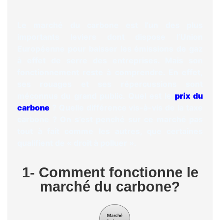
Le marché du carbone
est l’un des plus
importants leviers dont dispose l’Union
Européenne pour baisser les
émissions de gaz
à effet de serre
des entreprises. Mais son
fonctionnement reste à comprendre. En effet,
ses rouages et ses répercussions sont
méconnus du grand public. Quel est le
prix du
carbone
? Quelle différence vis-à-vis de la taxe
carbone ? On s’est penché sur ce marché pas
tout à fait comme les autres, que certaines
qualifient de « droit à polluer ».
1- Comment fonctionne le
marché du carbone?