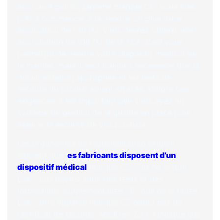
approuvé par l’organisme marqué CE, vous êtes
prêt à commencer à le vendre. En plus d’une
application de 510 (k), vous devrez obtenir une
approbation de 510 (k) de la FDA. Cela vous
permettra de vendre votre dispositif médical sur
le marché, mais il sera toujours nécessaire que la
documentation appropriée et les tests de
sécurité du produit soient effacés. Malgré ces
exigences, il est important que vous ayez un
système de gestion de la qualité en place pour
assurer la sécurité de vos produits.
Les organismes de réglementation exigent
souvent que l
es fabricants disposent d’un
dispositif médical
marqué CE. S’ils ne le font
pas, vous devrez subir des tests et des
inspections supplémentaires. Si vous ne le faites
pas, votre appareil marqué CE n’aura pas de
certificat de sécurité. MedDev 2.7 / 1 indique que