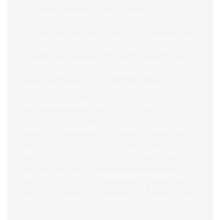
ceux-ci est le format et le nombre de lettres.
Vous devez adhérer à ces normes si vous
souhaitez que votre appareil reçoive la marque
CE. Il devrait être visible sur les emballages de
produits. Par exemple, l’étiquette doit être
suffisamment grande pour que le destinataire le
lise. Le fabricant peut également placer un
numéro de corps notifié sur leur produit.
Outre
la marque CE
, le fabricant devrait
également suivre un certain nombre d’autres
règles. Vous devez être conscient des règles qui
s’appliquent à l’appareil spécifique de votre
vente. Par exemple, il existe des règles qui
s’appliquent au type d’emballage. Si vous
souhaitez vendre votre
dispositif médical
dans
l’UE, vous devez vous conformer à toutes ces
règles. Vous devez également vous assurer que
l’appareil est certifié par un organisme notifié. Si