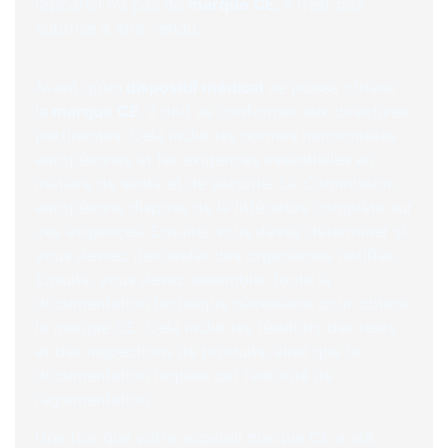
l’appareil n’a pas de
marque CE
, il n’est pas
autorisé à être vendu.
Avant qu’un
dispositif médical
ne puisse obtenir
l
a marque CE
, il doit se conformer aux directives
pertinentes. Cela inclut les normes harmonisées
européennes et les exigences essentielles en
matière de santé et de sécurité. La Commission
européenne dispose de la littérature complète sur
ces exigences. Ensuite, vous devez déterminer si
vous devrez demander des organismes notifiés.
Ensuite, vous devez assembler toute la
documentation technique nécessaire pour obtenir
la marque CE. Cela inclut les résultats des tests
et des inspections de produits, ainsi que la
documentation requise par l’autorité de
réglementation.
Une fois que votre appareil marqué CE a été