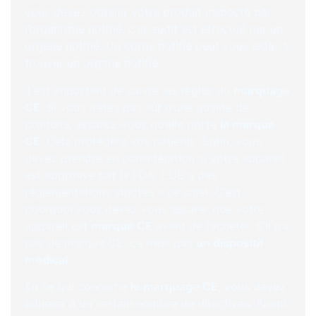
vous devez obtenir votre produit inspecté par
l’organisme notifié. Cet audit est effectué par un
organe notifié. Un corps notifié peut vous aider à
trouver un organe notifié.
Il est important de suivre les règles du
marquage
CE
. Si vous n’êtes pas sûr d’une qualité de
produits, assurez-vous qu’elle porte
la marque
CE
. Cela protégera vos patients. Enfin, vous
devez prendre en considération si votre appareil
est approuvé par la FDA. L’UE a des
réglementations strictes à ce sujet. C’est
pourquoi vous devez vous assurer que votre
appareil est
marqué CE
avant de l’acheter. S’il n’a
pas de marque CE, ce n’est pas
un dispositif
médical
.
En ce qui concerne
le marquage CE
, vous devez
adhérer à un certain nombre de directives. Parmi