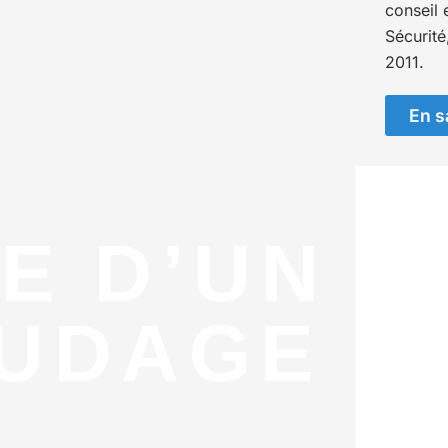
conseil 
Sécurité
2011.
En s
E D’UN
UDAGE