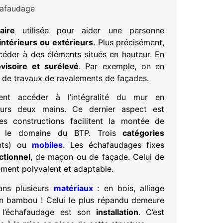
aire
utilisée pour aider une personne
intérieurs ou extérieurs
. Plus précisément,
éder à des éléments situés en hauteur. En
ovisoire et surélevé
. Par exemple, on en
s de travaux de ravalements de façades.
ent accéder à l’intégralité du mur en
urs deux mains. Ce dernier aspect est
es constructions facilitent la montée de
ans le domaine du BTP. Trois
catégories
ants) ou
mobiles
. Les échafaudages fixes
ctionnel
, de maçon ou de façade. Celui de
èrement polyvalent et adaptable.
ans plusieurs
matériaux
: en bois, alliage
en bambou ! Celui le plus répandu demeure
 l’échafaudage est son
installation
. C’est