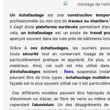
Un échafaudage
est une
construction tempor
professionnelle ou non lors de
travaux ou chantiers 
il s’agit d’une
plateforme surélevée
permettant d’acc
cela,
un échafaudage
est un poste de
travail pr
aperçoit souvent dans les rues près de bâtiments lor
Grâce à
ces échafaudages
, les ouvriers peuv
toute
sécurité
tout en conservant l’usage de le
particulièrement pratique et apprécié. De plus, c
matériaux. Ainsi, cet outil est très utilisé d
d’échafaudages
existent :
fixes
, suspendus (vol
peuvent être de trois types :
échafaudage multidire
façade est le plus souvent utilisé car il est particuli
Ces différents modèles peuvent être fabriqués d
d’aluminium ou d’acier, en fibre de verre ou même 
cependant
l’aluminium
. Un des désagréments de