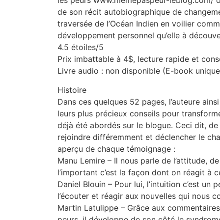
les peurs www.memepaspeur-leblog.com/ où
de son récit autobiographique de changemen
traversée de l’Océan Indien en voilier comm
développement personnel qu’elle à découve
4.5 étoiles/5
Prix imbattable à 4$, lecture rapide et cons
Livre audio : non disponible (E-book uniqu
Histoire
Dans ces quelques 52 pages, l’auteure ainsi
leurs plus précieux conseils pour transforme
déjà été abordés sur le blogue. Ceci dit, de
rejoindre différemment et déclencher le cha
aperçu de chaque témoignage :
Manu Lemire – Il nous parle de l’attitude, de
l’important c’est la façon dont on réagit à ce
Daniel Blouin – Pour lui, l’intuition c’est un
l’écouter et réagir aux nouvelles qui nous c
Martin Latulippe – Grâce aux commentaires
peurs, il développe de son côté le syndrome