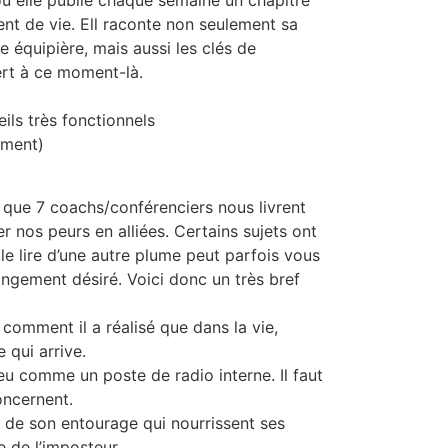
 elle publie chaque semaine un chapitre
t de vie. Ell raconte non seulement sa
e équipière, mais aussi les clés de
rt à ce moment-là.
eils très fonctionnels
ement)
 que 7 coachs/conférenciers nous livrent
r nos peurs en alliées. Certains sujets ont
 le lire d’une autre plume peut parfois vous
ngement désiré. Voici donc un très bref
 comment il a réalisé que dans la vie,
 qui arrive.
 peu comme un poste de radio interne. Il faut
oncernent.
 de son entourage qui nourrissent ses
 de l’imposteur.