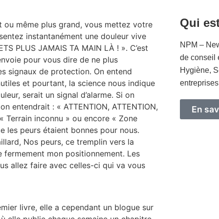
Qui es
it ou même plus grand, vous mettez votre
ssentez instantanément une douleur vive
NPM – New
ETS PLUS JAMAIS TA MAIN LÀ ! ». C’est
de conseil 
envoie pour vous dire de ne plus
Hygiène, S
des signaux de protection. On entend
utiles et pourtant, la science nous indique
entreprises
leur, serait un signal d’alarme. Si on
, on entendrait : « ATTENTION, ATTENTION,
En sav
« Terrain inconnu » ou encore « Zone
ue les peurs étaient bonnes pour nous.
illard, Nos peurs, ce tremplin vers la
itère fermement mon positionnement. Les
us allez faire avec celles-ci qui va vous
emier livre, elle a cependant un blogue sur