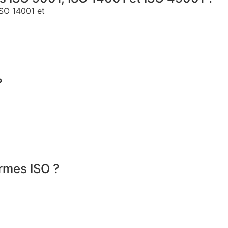
ISO 14001 et
?
ormes ISO ?