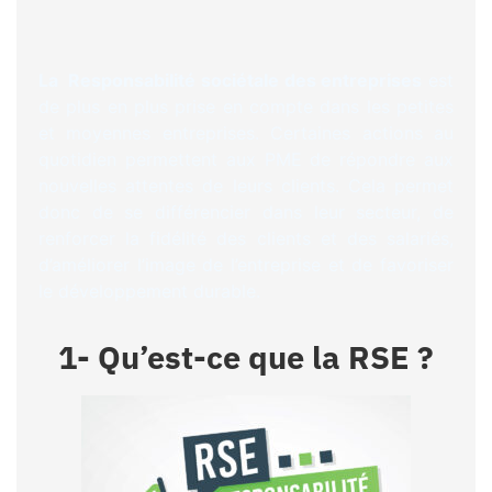
La Responsabilité sociétale des entreprises
est
de plus en plus prise en compte dans les petites
et moyennes entreprises. Certaines actions au
quotidien permettent aux PME de répondre aux
nouvelles attentes de leurs clients. Cela permet
donc de se différencier dans leur secteur, de
renforcer la fidélité des clients et des salariés,
d’améliorer l’image de l’entreprise et de favoriser
le développement durable.
1- Qu’est-ce que la RSE ?