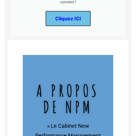
convient !
Cliquez ICI
A PROPOS
DE NPM
« Le Cabinet New
Performance Management