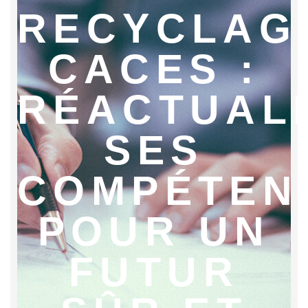
RECYCLAG
CACES :
RÉACTUAL
SES
COMPÉTEN
POUR UN
FUTUR