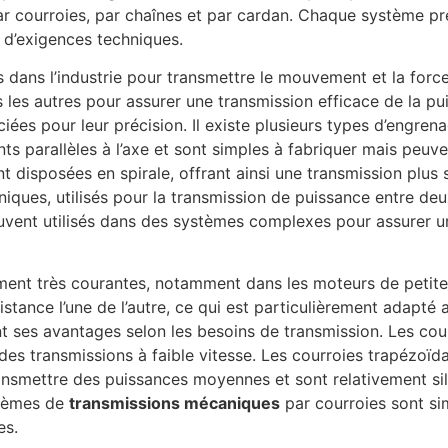
ar courroies, par chaînes et par cardan. Chaque système pr
t d’exigences techniques.
s dans l’industrie pour transmettre le mouvement et la for
ns les autres pour assurer une transmission efficace de la p
es pour leur précision. Il existe plusieurs types d’engren
ts parallèles à l’axe et sont simples à fabriquer mais peuve
t disposées en spirale, offrant ainsi une transmission plus 
niques, utilisés pour la transmission de puissance entre de
souvent utilisés dans des systèmes complexes pour assurer 
ment très courantes, notamment dans les moteurs de petite
istance l’une de l’autre, ce qui est particulièrement adapté
ant ses avantages selon les besoins de transmission. Les co
des transmissions à faible vitesse. Les courroies trapézoïdal
transmettre des puissances moyennes et sont relativement sil
stèmes de
transmissions mécaniques
par courroies sont sim
es.