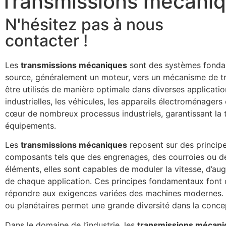
Transmissions mécani
N'hésitez pas à nous
contacter !
Les
transmissions mécaniques
sont des systèmes fondame
source, généralement un moteur, vers un mécanisme de trava
être utilisés de manière optimale dans diverses applicat
industrielles, les véhicules, les appareils électroménagers
cœur de nombreux processus industriels, garantissant la t
équipements.
Les
transmissions mécaniques
reposent sur des principe
composants tels que des engrenages, des courroies ou des
éléments, elles sont capables de moduler la vitesse, d’au
de chaque application. Ces principes fondamentaux font
répondre aux exigences variées des machines modernes. L
ou planétaires permet une grande diversité dans la conce
Dans le domaine de l’industrie, les
transmissions mécani