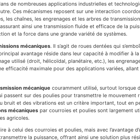
 dans de nombreuses applications industrielles et technolog
un autre. Ces mécanismes reposent sur une interaction coordo
es, les chaînes, les engrenages et les arbres de transmiss
assurant ainsi une transmission fluide et efficace de la pui
ection et la force dans une grande variété de systèmes.
missions mécaniques
. Il s’agit de roues dentées qui s’embo
rincipal avantage réside dans leur capacité à modifier à la 
nage utilisé (droit, hélicoïdal, planétaire, etc.), les engren
 une efficacité maximale pour des applications variées, allan
nsmission mécanique
couramment utilisé, surtout lorsque
ui passent sur des poulies pour transmettre le mouvement rot
u bruit et des vibrations est un critère important, tout en 
ons mécaniques
par courroies et poulies sont largement ut
es agricoles.
ire à celui des courroies et poulies, mais avec l’avantage 
nsmettre la puissance, offrant ainsi une solution plus rési