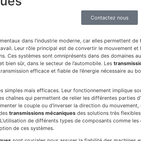
ques
Contactez nous
ntaux dans l’industrie moderne, car elles permettent de t
il. Leur rôle principal est de convertir le mouvement et l’
ions. Ces systèmes sont omniprésents dans des domaines au
 et bien sûr, dans le secteur de l’automobile. Les
transmiss
ransmission efficace et fiable de l’énergie nécessaire au 
s simples mais efficaces. Leur fonctionnement implique souv
 chaînes qui permettent de relier les différentes parties d
gmenter le couple ou d’inverser la direction du mouvement, 
 des
transmissions mécaniques
des solutions très flexible
’utilisation de différents types de composants comme les 
ption de ces systèmes.
ques
sont cruciales pour assurer la fiabilité des machines 