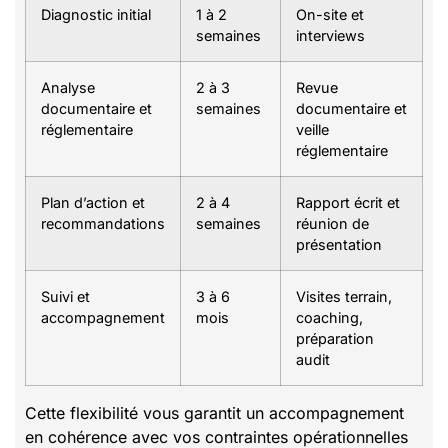
Diagnostic initial
1 à 2
On-site et
semaines
interviews
Analyse
2 à 3
Revue
documentaire et
semaines
documentaire et
réglementaire
veille
réglementaire
Plan d’action et
2 à 4
Rapport écrit et
recommandations
semaines
réunion de
présentation
Suivi et
3 à 6
Visites terrain,
accompagnement
mois
coaching,
préparation
audit
Cette flexibilité vous garantit un accompagnement
en cohérence avec vos contraintes opérationnelles