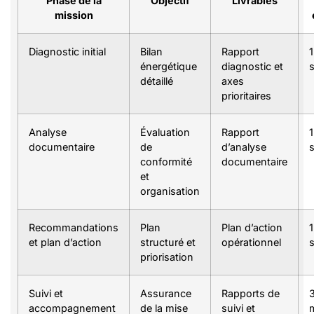
Phase de la
Objectif
Livrables
mission
Diagnostic initial
Bilan
Rapport
1
énergétique
diagnostic et
détaillé
axes
prioritaires
Analyse
Évaluation
Rapport
1
documentaire
de
d’analyse
conformité
documentaire
et
organisation
Recommandations
Plan
Plan d’action
1
et plan d’action
structuré et
opérationnel
priorisation
Suivi et
Assurance
Rapports de
3
accompagnement
de la mise
suivi et