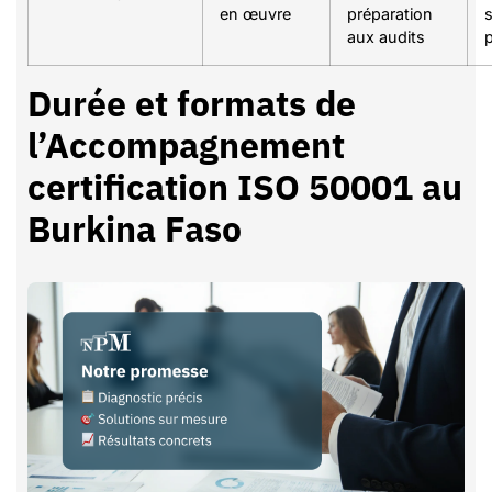
en œuvre
préparation
aux audits
p
Durée et formats de
l’Accompagnement
certification ISO 50001 au
Burkina Faso