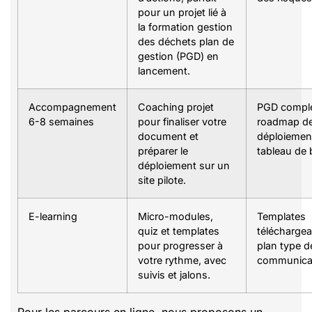
pour un projet lié à
la formation gestion
des déchets plan de
gestion (PGD) en
lancement.
Accompagnement
Coaching projet
PGD comple
6-8 semaines
pour finaliser votre
roadmap d
document et
déploiemen
préparer le
tableau de 
déploiement sur un
site pilote.
E-learning
Micro-modules,
Templates
quiz et templates
téléchargea
pour progresser à
plan type d
votre rythme, avec
communica
suivis et jalons.