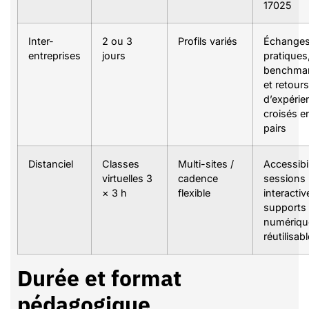
17025
Inter-
2 ou 3
Profils variés
Échanges
entreprises
jours
pratiques
benchmar
et retours
d’expérie
croisés e
pairs
Distanciel
Classes
Multi-sites /
Accessibil
virtuelles 3
cadence
sessions
× 3 h
flexible
interactiv
supports
numériqu
réutilisab
Durée et format
pédagogique