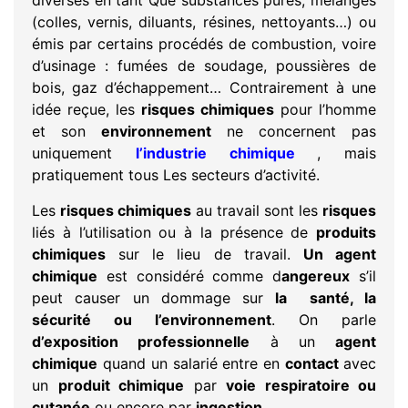
diverses en tant Que substances pures, mélanges
(colles, vernis, diluants, résines, nettoyants…) ou
émis par certains procédés de combustion, voire
d’usinage : fumées de soudage, poussières de
bois, gaz d’échappement… Contrairement à une
idée reçue, les
risques chimiques
pour l’homme
et son
environnement
ne concernent pas
uniquement
l’industrie chimique
, mais
pratiquement tous Les secteurs d’activité.
Les
risques chimiques
au travail sont les
risques
liés à l’utilisation ou à la présence de
produits
chimiques
sur le lieu de travail.
Un agent
chimique
est considéré comme d
angereux
s’il
peut causer un dommage sur
la santé, la
sécurité ou l’environnement
. On parle
d’exposition professionnelle
à un
agent
chimique
quand un salarié entre en
contact
avec
un
produit chimique
par
voie respiratoire ou
cutanée
ou encore par
ingestion
.