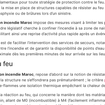
ndamentaux pour toute stratégie de protection contre le feu.
a mise en place de structures capables de résister au feu l
sphyxie ou de brûlures lors d’un sinistre.
on incendie Maroc
impose des mesures visant à limiter les 
adre législatif cherche à confiner l’incendie à sa zone de
litant ainsi une reprise d’activité plus rapide après un évé
est de faciliter l’intervention des services de secours, nota
re l’incendie et de garantir la disponibilité de points d’e
male dès les premières minutes de leur arrivée sur les lieu
 feu
on incendie Maroc
, repose d’abord sur la notion de résist
ue la structure ne s’effondrera pas prématurément ; le critère
re-flammes une isolation thermique empêchant la chaleur de 
a réaction au feu, qui concerne la manière dont les matéria
 allant de M0 (incombustible) à M4 (facilement inflammab