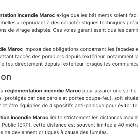
tation incendie Maroc
exige que les bâtiments soient fac
chelles » répondant à des caractéristiques techniques préci
ayons de virage adaptés. Ces voies garantissent que les ca
die Maroc
impose des obligations concernant les façades et
mettant l’accès des pompiers depuis l’extérieur, notamment
e feu directement depuis l’extérieur lorsque les communicat
ion
la
réglementation incendie Maroc
pour assurer une sortie
 (protégés par des parois et portes coupe-feu), soit situés 
ur et être équipées de dispositifs anti-panique pour éviter 
tion incendie Maroc
limite strictement les distances maxim
u Public (ERP), cette distance est souvent limitée à 40 mètr
ons ne deviennent critiques à cause des fumées.