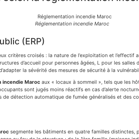
Réglementation incendie Maroc
ublic (ERP)
x critères croisés : la nature de l’exploitation et l’effectif
tructures d’accueil pour personnes âgées, L pour les salles 
’adapter la sévérité des mesures de sécurité à la vulnérabili
n incendie Maroc
aux « locaux à sommeil », tels que les hôt
occupants sont jugés moins réactifs en cas d’alerte nocturne
s de détection automatique de fumée généralisés et des co
aroc
segmente les bâtiments en quatre familles distinctes, 
tance au feu de la structure : de la 1ère famille (maisons i