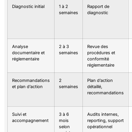
Diagnostic initial
1 à 2
Rapport de
semaines
diagnostic
Analyse
2 à 3
Revue des
documentaire et
semaines
procédures et
réglementaire
conformité
réglementaire
Recommandations
2
Plan d’action
et plan d’action
semaines
détaillé,
recommandations
Suivi et
3 à 6
Audits internes,
accompagnement
mois
reporting, support
selon
opérationnel