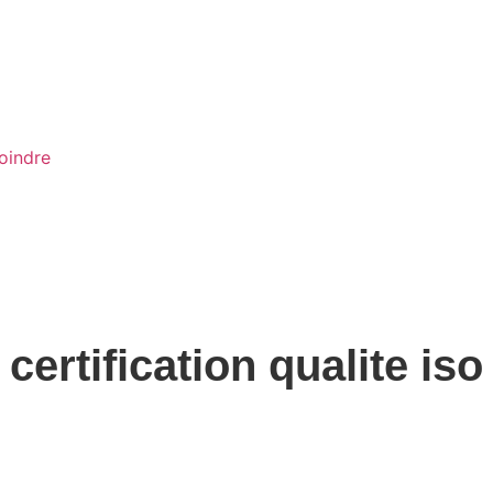
oindre
rtification qualite iso