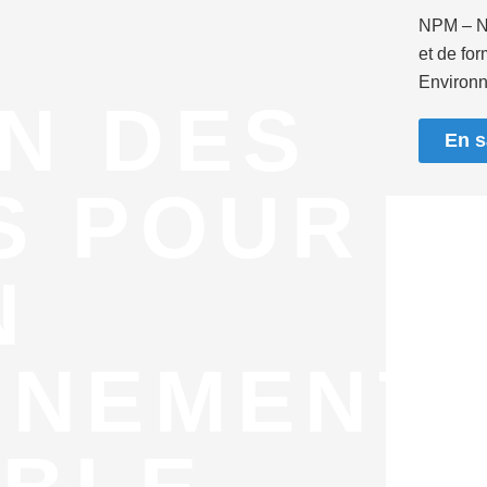
NPM – N
et de fo
Environn
N DES
En s
S POUR
N
NNEMENT