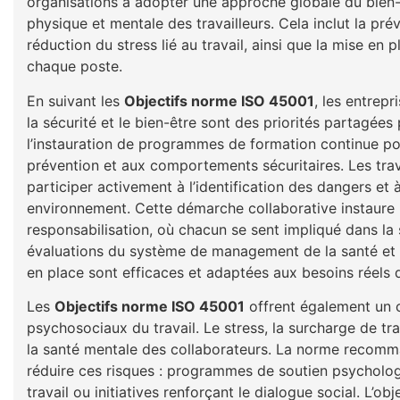
organisations à adopter une approche globale du bien-ê
physique et mentale des travailleurs. Cela inclut la pr
réduction du stress lié au travail, ainsi que la mise e
chaque poste.
En suivant les
Objectifs norme ISO 45001
, les entrep
la sécurité et le bien-être sont des priorités partagée
l’instauration de programmes de formation continue pou
prévention et aux comportements sécuritaires. Les tra
participer activement à l’identification des dangers et
environnement. Cette démarche collaborative instaure 
responsabilisation, où chacun se sent impliqué dans la s
évaluations du système de management de la santé et 
en place sont efficaces et adaptées aux besoins réels
Les
Objectifs norme ISO 45001
offrent également un c
psychosociaux du travail. Le stress, la surcharge de tra
la santé mentale des collaborateurs. La norme recomm
réduire ces risques : programmes de soutien psycholo
travail ou initiatives renforçant le dialogue social. L’o