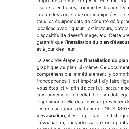
empruntés en cas d’urgence. Elle doit égal
risque spécifiques, comme les locaux tec
encore les zones où sont manipulées des s
tous les équipements de sécurité déjà pré
localisés avec rigueur : extincteurs, déte
dispositifs de désenfumage, etc. Cette pr
garantir que
l’installation du plan d’évacu
et à jour des lieux.
La seconde étape de
l’installation du pla
graphique du plan lui-même. Ce document vi
compréhensible immédiatement, y compris
francophones. Il est impératif d’y faire fig
Vous êtes ici », afin d’aider l’utilisateur à
environnement immédiat. Le plan doit éga
disposition réelle des lieux, et présenter
recommandations de la norme NF X 08-07
d’évacuation
, il est important de distingu
d’évacuation, qui s’adresse aux occupants d