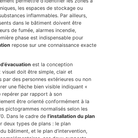
ement permettre d’identifier les zones à
hniques, les espaces de stockage ou
ubstances inflammables. Par ailleurs,
sents dans le bâtiment doivent être
cteurs de fumée, alarmes incendie,
emière phase est indispensable pour
ation
repose sur une connaissance exacte
n d’évacuation
est la conception
suel doit être simple, clair et
 par des personnes extérieures ou non
urer une flèche bien visible indiquant «
 se repérer par rapport à son
lement être orienté conformément à la
 des pictogrammes normalisés selon les
0. Dans le cadre de
l’installation du plan
er deux types de plans : le plan
u bâtiment, et le plan d’intervention,