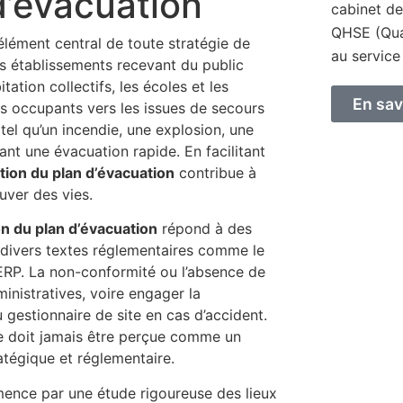
 d’évacuation
cabinet de
QHSE (Qual
élément central de toute stratégie de
au service
es établissements recevant du public
tation collectifs, les écoles et les
En sav
es occupants vers les issues de secours
 tel qu’un incendie, une explosion, une
ant une évacuation rapide. En facilitant
lation du plan d’évacuation
contribue à
uver des vies.
ion du plan d’évacuation
répond à des
ns divers textes réglementaires comme le
ERP. La non-conformité ou l’absence de
inistratives, voire engager la
 gestionnaire de site en cas d’accident.
 doit jamais être perçue comme un
atégique et réglementaire.
nce par une étude rigoureuse des lieux