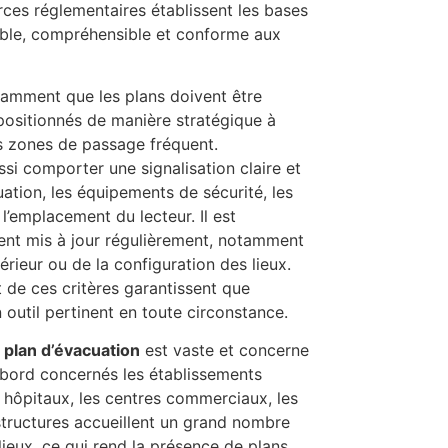
rces réglementaires établissent les bases
ble, compréhensible et conforme aux
tamment que les plans doivent être
 positionnés de manière stratégique à
es zones de passage fréquent.
ssi comporter une signalisation claire et
cuation, les équipements de sécurité, les
’emplacement du lecteur. Il est
ent mis à jour régulièrement, notamment
rieur ou de la configuration des lieux.
t de ces critères garantissent que
 outil pertinent en toute circonstance.
du plan d’évacuation
est vaste et concerne
’abord concernés les établissements
s hôpitaux, les centres commerciaux, les
 structures accueillent un grand nombre
ieux, ce qui rend la présence de plans