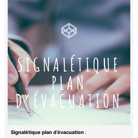
SIGNALÉTIQUE
PLAN
D’ÉVACUATION
Signalétique plan d’évacuation
: