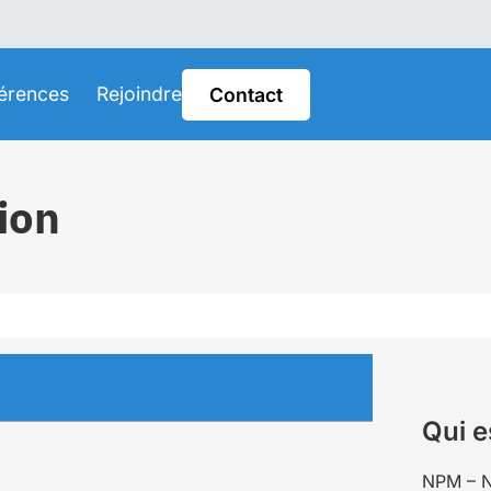
érences
Rejoindre
Contact
ion
Qui e
NPM – N