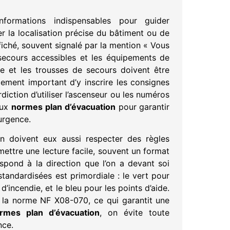
nformations indispensables pour guider
er la localisation précise du bâtiment ou de
ffiché, souvent signalé par la mention « Vous
 secours accessibles et les équipements de
ie et les trousses de secours doivent être
lement important d’y inscrire les consignes
rdiction d’utiliser l’ascenseur ou les numéros
aux
normes plan d’évacuation
pour garantir
urgence.
on doivent eux aussi respecter des règles
rmettre une lecture facile, souvent un format
pond à la direction que l’on a devant soi
 standardisées est primordiale : le vert pour
’incendie, et le bleu pour les points d’aide.
 la norme NF X08-070, ce qui garantit une
rmes plan d’évacuation
, on évite toute
nce.