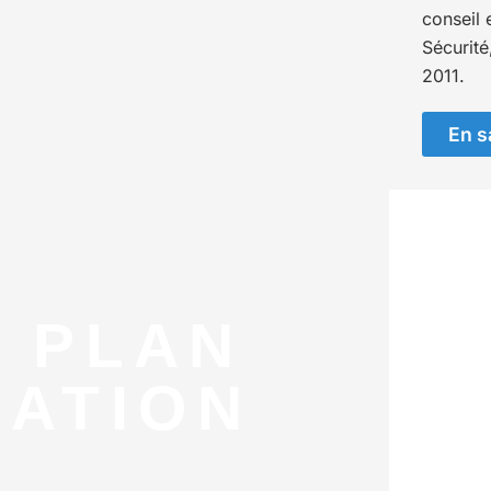
conseil 
Sécurité
2011.
En s
 PLAN
UATION