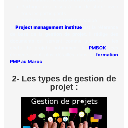
Partager des mises à jour de statut avec
tous les participants
Améliorer la collaboration d’équipe
le
Project management institue
est la référence
de base de la
gestion de projet.
il rédige des
documents qui servent comme guide pour les
chefs de projets notamment le
PMBOK
.
ces
éléments sont plus détaillés dans la
formation
PMP au Maroc
.
2- Les types de gestion de
projet :