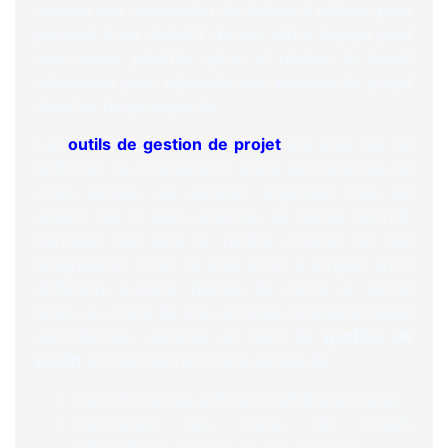
comme une succession de tâches à réaliser pour
parvenir à un objectif donné. Votre équipe peut
ainsi mieux planifier, gérer et réaliser le travail
nécessaire pour répondre aux besoins du projet
dans les temps impartis.
Les
outils de gestion de projet
ont pour but de
renforcer la collaboration entre les membres de
votre équipe, qui peuvent organiser tous les
détails liés à leurs activités au même endroit,
partager leur avis et rendre compte de leur
progression. Pour ne plus avoir à jongler entre
différents e-mails, feuilles de calcul et autres
outils au cours de vos activités professionnelles
quotidiennes, adoptez un outil de
gestion de
projet
qui permettra à votre équipe de :
Coordonner les activités multidisciplinaires
Centraliser les plans de projet,
informations, fichiers et avis associés