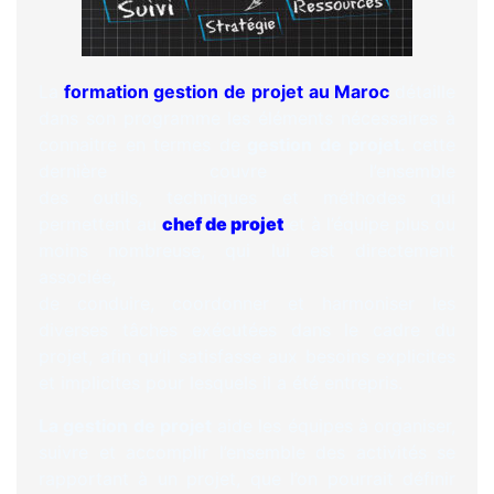
La
formation gestion de projet au Maroc
détaille
dans son programme les éléments nécessaires à
connaitre en termes de
gestion de projet.
cette
dernière couvre l’ensemble
des outils, techniques et méthodes qui
permettent au
chef de projet
et à l’équipe plus ou
moins nombreuse, qui lui est directement
associée,
de conduire, coordonner et harmoniser les
diverses tâches exécutées dans le cadre du
projet, afin qu’il satisfasse aux besoins explicites
et implicites pour lesquels il a été entrepris.
La gestion de projet
aide les équipes à organiser,
suivre et accomplir l’ensemble des activités se
rapportant à un projet, que l’on pourrait définir